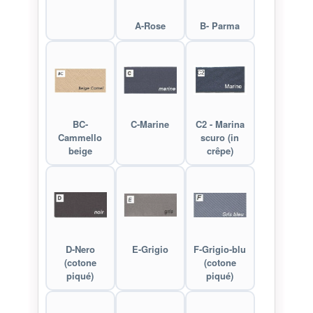
A-Rose
B- Parma
BC-
C-Marine
C2 - Marina
Cammello
scuro (in
beige
crêpe)
D-Nero
E-Grigio
F-Grigio-blu
(cotone
(cotone
piqué)
piqué)