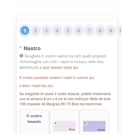
1
2
3
4
5
6
7
8
9
10
1
*
Nastro
Scegliete il vostro nastro tra tutti quelli proposti.
Un'immagine con tutti i nastri è inclusa nelle foto
dell'articolo e
può essere vista qui
È inoltre possibile vedere i nastri in azione qui
o solo i
nastri blu qui.
Se scegliete di usare il vostro tessuto, potete inviarmene
uno di almeno 8 cm x 4 cm al mio indirizzo: Mots de bois
169 impasse de Malgras 26170 Buis les baronnies
Il vostro
tessuto