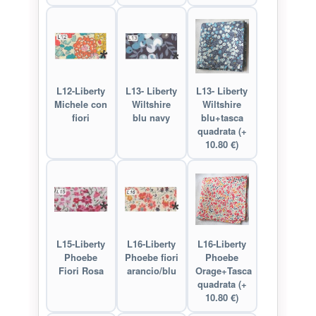
L12-Liberty
L13- Liberty
L13- Liberty
Michele con
Wiltshire
Wiltshire
fiori
blu navy
blu+tasca
quadrata (+
10.80 €)
L15-Liberty
L16-Liberty
L16-Liberty
Phoebe
Phoebe fiori
Phoebe
Fiori Rosa
arancio/blu
Orage+Tasca
quadrata (+
10.80 €)