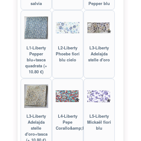
salvia
Pepper blu
L1-Liberty
L2-Liberty
L3-Liberty
Pepper
Phoebe fiori
Adelajda
blu+tasca
blu cielo
stelle d'oro
quadrata (+
10.80 €)
L3-Liberty
L4-Liberty
L5-Liberty
Adelajda
Pepe
Mickaël fiori
stelle
Corallo&amp;Blu
blu
d'oro+tasca
(+ 10.80 €)