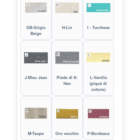
GB-Grigio
H-Lin
I - Turchese
Beige
J-Bleu Jean
Piede di K-
L-Vanilla
Hen
(piqué di
cotone)
M-Taupe
Oro vecchio
P-Bordeaux