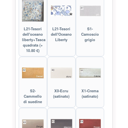
L21-Tesori
L21-Tesori
S1-
dell'oceano
dell'Oceano
Camoscio
liberty+Tasca
Liberty
grigio
quadrata (+
10.80 €)
S2-
X0-Ecru
X1-Crema
Cammello
(satinato)
(satinato)
di suedine