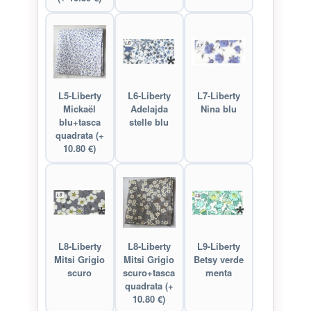
L5-Liberty
L6-Liberty
L7-Liberty
Mickaël
Adelajda
Nina blu
blu+tasca
stelle blu
quadrata (+
10.80 €)
L8-Liberty
L8-Liberty
L9-Liberty
Mitsi Grigio
Mitsi Grigio
Betsy verde
scuro
scuro+tasca
menta
quadrata (+
10.80 €)