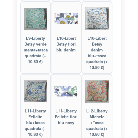
L9-Liberty
L10-Libert
L10-Libert
Betsy verde
Betsy fiori
Betsy
menta+tasca
blu denim
denim
quadrata (+
blu+tasca
10.80 €)
quadrata (+
10.80 €)
L11-Liberty
L11-Liberty
L12-Liberty
Felicite
Felicite fiori
Michele
blu+tasca
blu navy
+Tasca
quadrata (+
quadrata (+
10.80 €)
10.80 €)