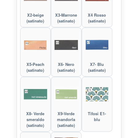
X2-beige
X3-Marrone
X4 Rosso
(satinato)
(satinato)
(satinato)
X5-Peach
X6- Nero
X7- Blu
(satinato)
(satinato)
(satinato)
X8- Verde
X9-Verde
Tifosi E1-
smeraldo
mandorla
blu
(satinato)
(satinato)