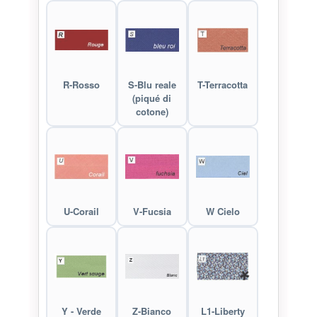
R-Rosso
S-Blu reale
T-Terracotta
(piqué di
cotone)
U-Corail
V-Fucsia
W Cielo
Y - Verde
Z-Bianco
L1-Liberty