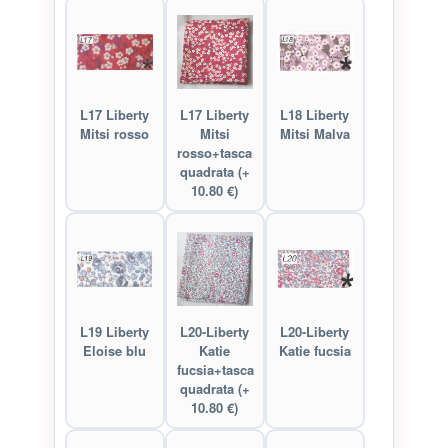
L17 Liberty
L17 Liberty
L18 Liberty
Mitsi rosso
Mitsi
Mitsi Malva
rosso+tasca
quadrata (+
10.80 €)
L19 Liberty
L20-Liberty
L20-Liberty
Eloise blu
Katie
Katie fucsia
fucsia+tasca
quadrata (+
10.80 €)