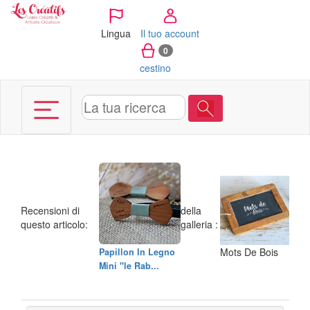
Pannello di gestione dei cookies
Lingua
Il tuo account
0
cestino
Recensioni di
della
questo articolo:
galleria :
Mots De Bois
Papillon In Legno
Mini "le Rab...